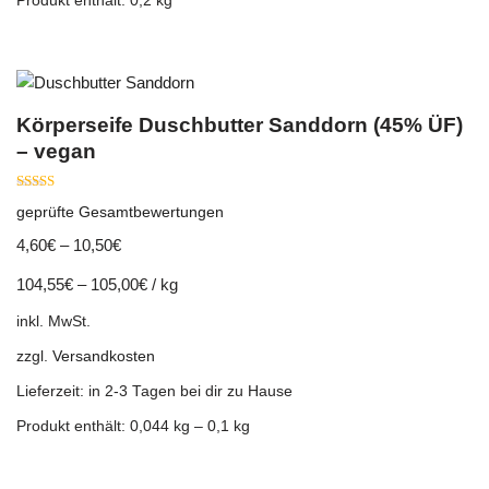
Produkt enthält: 0,2
kg
Körperseife Duschbutter Sanddorn (45% ÜF)
– vegan
Bewertet mit
geprüfte Gesamtbewertungen
5.00
von 5
4,60
€
–
10,50
€
104,55
€
–
105,00
€
/
kg
inkl. MwSt.
zzgl.
Versandkosten
Lieferzeit:
in 2-3 Tagen bei dir zu Hause
Produkt enthält: 0,044
kg
– 0,1
kg