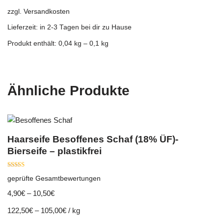
zzgl.
Versandkosten
Lieferzeit:
in 2-3 Tagen bei dir zu Hause
Produkt enthält: 0,04
kg
– 0,1
kg
Ähnliche Produkte
Haarseife Besoffenes Schaf (18% ÜF)-
Bierseife – plastikfrei
Bewertet mit
geprüfte Gesamtbewertungen
5.00
von 5
4,90
€
–
10,50
€
122,50
€
–
105,00
€
/
kg