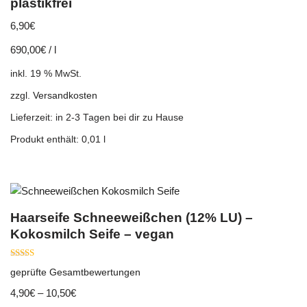
plastikfrei
6,90
€
690,00
€
/
l
inkl. 19 % MwSt.
zzgl.
Versandkosten
Lieferzeit:
in 2-3 Tagen bei dir zu Hause
Produkt enthält: 0,01
l
Haarseife Schneeweißchen (12% LU) –
Kokosmilch Seife – vegan
Bewertet mit
geprüfte Gesamtbewertungen
5.00
von 5
4,90
€
–
10,50
€