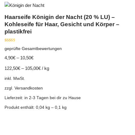
Haarseife Königin der Nacht (20 % LU) –
Kohleseife für Haar, Gesicht und Körper –
plastikfrei
Bewertet mit
geprüfte Gesamtbewertungen
5.00
von 5
4,90
€
–
10,50
€
122,50
€
–
105,00
€
/
kg
inkl. MwSt.
zzgl.
Versandkosten
Lieferzeit:
in 2-3 Tagen bei dir zu Hause
Produkt enthält: 0,04
kg
– 0,1
kg