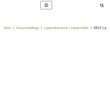
Zum
Inhalt
springen
Start
\
Gesichtspflege
\
Lippenbalsame / Lippenstifte
\
NEU! Lippe