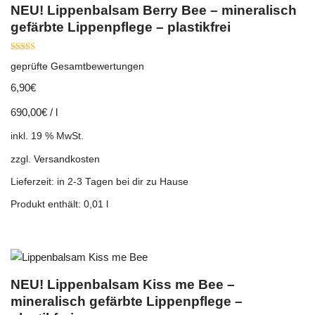
NEU! Lippenbalsam Berry Bee – mineralisch
gefärbte Lippenpflege – plastikfrei
Bewertet mit
geprüfte Gesamtbewertungen
5.00
von 5
6,90
€
690,00
€
/
l
inkl. 19 % MwSt.
zzgl.
Versandkosten
Lieferzeit:
in 2-3 Tagen bei dir zu Hause
Produkt enthält: 0,01
l
NEU! Lippenbalsam Kiss me Bee –
mineralisch gefärbte Lippenpflege –