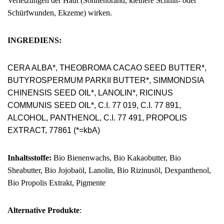
Verletzungen der Haut
(Sonnenbrand, kleinere Schnitt- oder
Schürfwunden, Ekzeme) wirken.
INGREDIENS:
CERA ALBA*, THEOBROMA CACAO SEED BUTTER*,
BUTYROSPERMUM PARKII BUTTER*, SIMMONDSIA
CHINENSIS SEED OIL*, LANOLIN*, RICINUS
COMMUNIS SEED OIL*, C.I. 77 019, C.I. 77 891,
ALCOHOL, PANTHENOL,
C.I. 77 491, PROPOLIS
EXTRACT, 77861 (*=kbA)
Inhaltsstoffe
:
Bio Bienenwachs, Bio Kakaobutter, Bio
Sheabutter, Bio Jojobaöl, Lanolin, Bio Rizinusöl, Dexpanthenol,
Bio Propolis Extrakt, Pigmente
Alternative Produkte
: