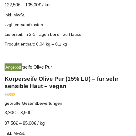
122,50
€
–
105,00
€
/
kg
inkl. MwSt.
zzgl.
Versandkosten
Lieferzeit:
in 2-3 Tagen bei dir zu Hause
Produkt enthält: 0,04
kg
– 0,1
kg
Angebot!
Körperseife Olive Pur (15% LU) – für sehr
sensible Haut – vegan
Bewertet mit
geprüfte Gesamtbewertungen
5.00
von 5
3,90
€
–
8,50
€
97,50
€
–
85,00
€
/
kg
inkl. MwSt.